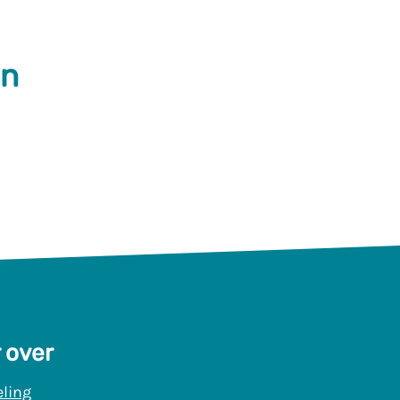
en
 over
ling