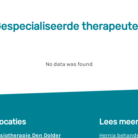
especialiseerde therapeut
No data was found
ocaties
Lees meer
siotherapie Den Dolder
Hernia behande