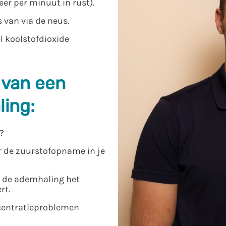
er per minuut in rust).
 van via de neus.
l koolstofdioxide
 van een
ing:
n?
r de zuurstofopname in je
 de ademhaling het
rt.
ncentratieproblemen