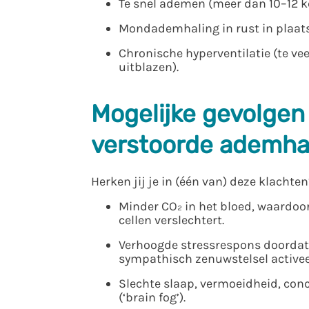
Te snel ademen (meer dan 10–12 ke
Mondademhaling in rust in plaats
Chronische hyperventilatie (te vee
uitblazen).
Mogelijke gevolgen
verstoorde ademhal
Herken jij je in (één van) deze klachte
Minder CO₂ in het bloed, waardoo
cellen verslechtert.
Verhoogde stressrespons doordat
sympathisch zenuwstelsel activee
Slechte slaap, vermoeidheid, co
(‘brain fog’).