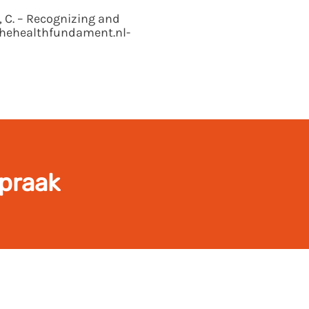
t, C. – Recognizing and
hehealthfundament.nl-
spraak