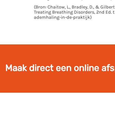
(Bron: Chaitow, L., Bradley, D., & Gilber
Treating Breathing Disorders, 2nd Ed.
t
ademhaling-in-de-praktijk)
Maak direct een online af