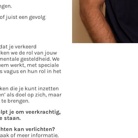
ngen.
f juist een gevolg
dat je verkeerd
eken we
de rol van jouw
 mentale gesteldheid. We
em werkt, met speciale
s vagus en hun rol in
het
en die je kunt inzetten
’ als doel op zich, maar
 te brengen.
pt je om veerkrachtig,
te
staan.
hten kan verlichten?
aak of meer informatie.