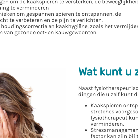
ngen om de kaakspieren te versterken, de beweeglijkhei
ning te verminderen
nieken om gespannen spieren te ontspannen, de
ht te verbeteren en de pijn te verlichten.
er houdingscorrectie en kaakhygiëne, zoals het vermijde
n van gezonde eet- en kauwgewoonten.
Wat kunt u 
Naast fysiotherapeutisc
dingen die u zelf kunt 
Kaakspieren ontsp
stretches voorges
fysiotherapeut ku
verminderen.
Stressmanagement:
factor kan zijn bi