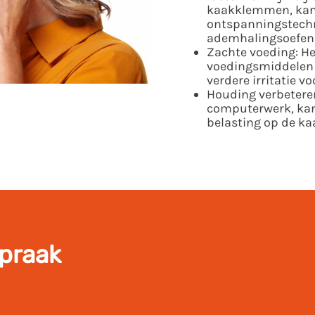
kaakklemmen, kan
ontspanningstechn
ademhalingsoefenin
Zachte voeding: He
voedingsmiddelen 
verdere irritatie 
Houding verbeteren
computerwerk, ka
belasting op de ka
spraak