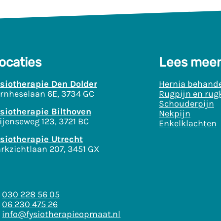
ocaties
Lees meer
siotherapie Den Dolder
Hernia behande
rnheselaan 6E, 3734 GC
Rugpijn en rug
Schouderpijn
siotherapie Bilthoven
Nekpijn
ijenseweg 123, 3721 BC
Enkelklachten
siotherapie Utrecht
rkzichtlaan 207, 3451 GX
030 228 56 05
06 230 475 26
info@fysiotherapieopmaat.nl