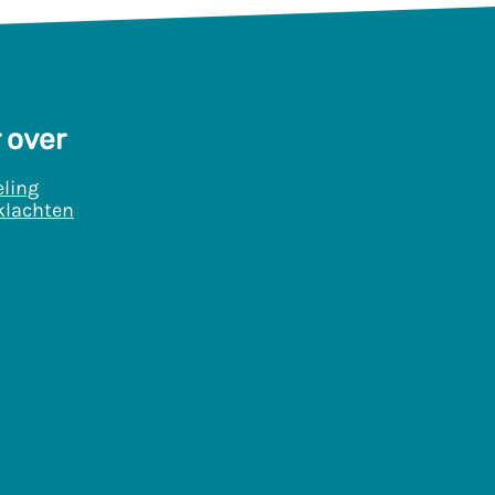
 over
ling
klachten