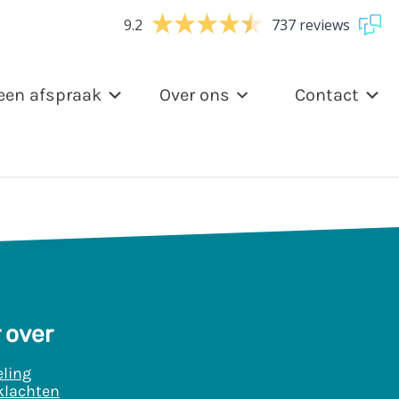
9.2
737 reviews
een afspraak
Over ons
Contact
 over
ling
klachten