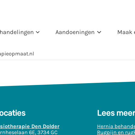
handelingen
Aandoeningen
Maak 
apieopmaat.nl
ocaties
Lees meer
siotherapie Den Dolder
Hernia behande
rnheselaan 6E, 3734 GC
Rugpijn en rug