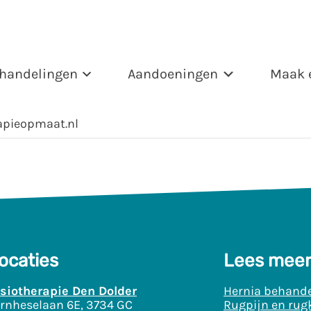
handelingen
Aandoeningen
Maak 
apieopmaat.nl
ocaties
Lees meer
siotherapie Den Dolder
Hernia behande
rnheselaan 6E, 3734 GC
Rugpijn en rug