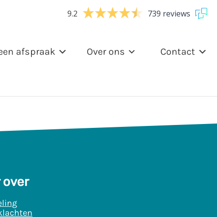
9.2
739 reviews
een afspraak
Over ons
Contact
 over
ling
klachten